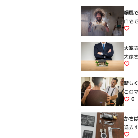
爆風
自宅
大家
大家
新し
この
0
かさ
退去