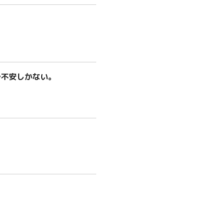
…
…不安しかない。
…
…
？
…