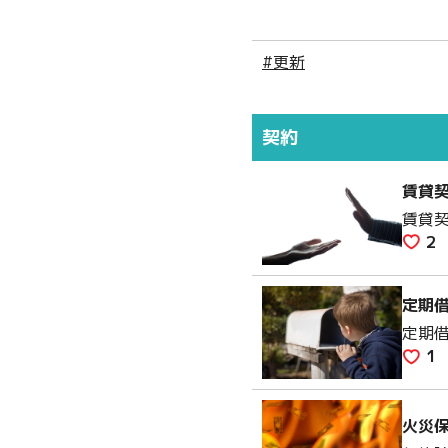
#更新
契約
賃貸
賃貸
2
定期
定期
1
火災