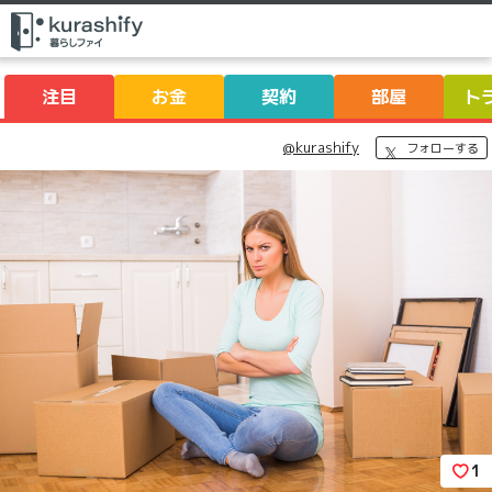
注目
お金
契約
部屋
ト
@kurashify
フォローする
1