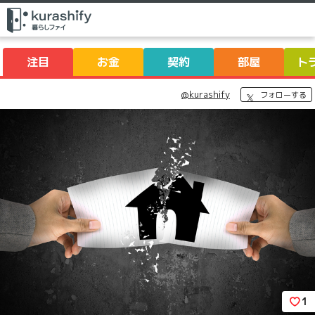
注目
お金
契約
部屋
ト
@kurashify
フォローする
1