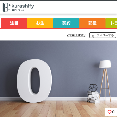
注目
お金
契約
部屋
ト
@kurashify
フォローする
0