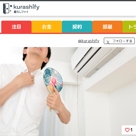
注目
お金
契約
部屋
ト
@kurashify
フォローする
1