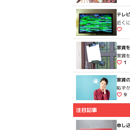
テレ
近く
家賃
家賃
1
家賃
恥ず
9
注目記事
申し