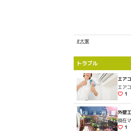
#大家
トラブル
エア
エア
1
外壁
現在
1