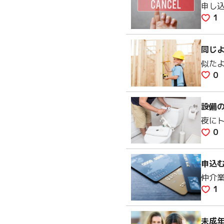
申し
1
同じ
似た
0
設備
夜に
0
申込
仲介
1
未成