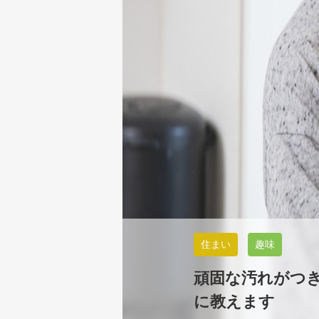
住まい
趣味
頑固な汚れがつ
に教えます