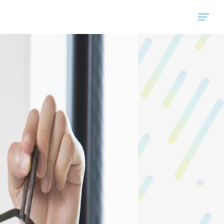
"ハウスコム"は、全国の最新の賃貸マンション・賃貸アパートの賃貸住宅情報をご紹介しています。