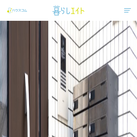
"ハウスコム"は、全国の最新の賃貸マンション・賃貸アパートの賃貸住宅情報をご紹介しています。