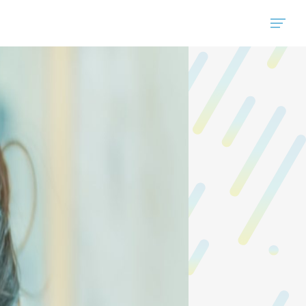
"ハウスコム"は、全国の最新の賃貸マンション・賃貸アパートの賃貸住宅情報をご紹介しています。