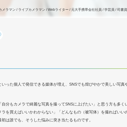
メラマン / ライブカメラマン / Webライター / 元大手携帯会社社員 / 学芸員 / 司書
beといった個人で発信できる媒体が増え、SNSでも煌びやかで美しい写
「自分もカメラで綺麗な写真を撮ってSNSに上げたい」と思う方も多く
メラを買えばいいかわからない」「どんなもの（被写体）を撮ればいい
最初は誰でも、そうした悩みに突き当たるものです。