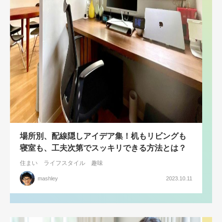
場所別、配線隠しアイデア集！机もリビングも
寝室も、工夫次第でスッキリできる方法とは？
住まい
ライフスタイル
趣味
mashley
2023.10.11