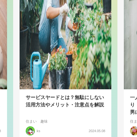
サービスヤードとは？無駄にしない
一
活用方法やメリット・注意点を解説
り
男
住まい
趣味
住
8
ks
2024.05.08