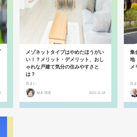
ダ
メゾネットタイプはやめたほうがい
集
い！？メリット・デメリット、おし
地
ゃれな戸建て気分の住みやすさと
メ
は？
住まい
住
2
桜木 理恵
2022.11.18