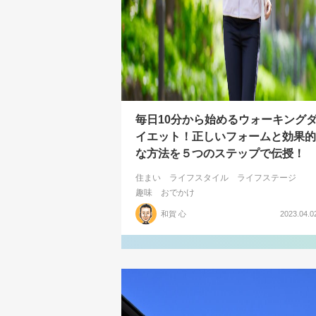
毎日10分から始めるウォーキング
イエット！正しいフォームと効果的
な方法を５つのステップで伝授！
住まい
ライフスタイル
ライフステージ
趣味
おでかけ
和賀 心
2023.04.0