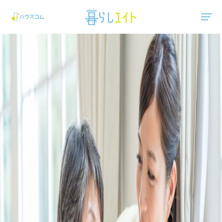
"ハウスコム"は、全国の最新の賃貸マンション・賃貸アパートの賃貸住宅情報をご紹介しています。