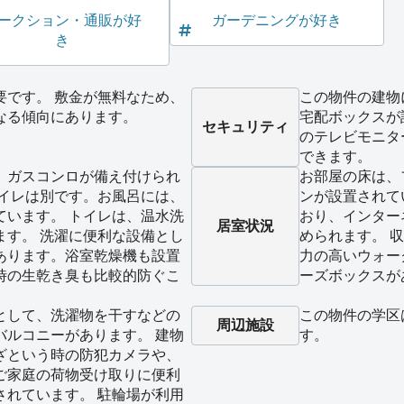
ークション・通販が好
ガーデニングが好き
き
要です。 敷金が無料なため、
この物件の建物
なる傾向にあります。
宅配ボックスが
セキュリティ
のテレビモニタ
できます。
、ガスコンロが備え付けられ
お部屋の床は、
トイレは別です。お風呂には、
ンが設置されて
ています。 トイレは、温水洗
おり、インター
居室状況
ます。 洗濯に便利な設備とし
められます。 
あります。浴室乾燥機も設置
力の高いウォー
時の生乾き臭も比較的防ぐこ
ーズボックスが
として、洗濯物を干すなどの
この物件の学区
周辺施設
バルコニーがあります。 建物
す。
ざという時の防犯カメラや、
ご家庭の荷物受け取りに便利
されています。 駐輪場が利用