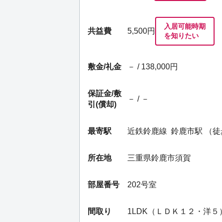
入居可能時期
共益費
5,500円
を知りたい
敷金/礼金
－ / 138,000円
保証金/
敷
－ / －
引(償却)
最寄駅
近鉄鈴鹿線
鈴鹿市駅
（徒
所在地
三重県鈴鹿市須賀
部屋番号
202号室
間取り
1LDK（ＬＤＫ１２・洋５