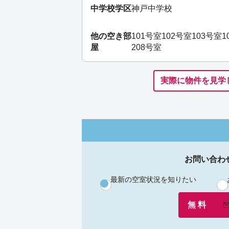
中学校学区
神戸中学校
他の空き部
101号室
102号室
103号室
1
屋
208号室
実際に物件を見学
お問い合わ
最新の空室状況を知りたい
無 料