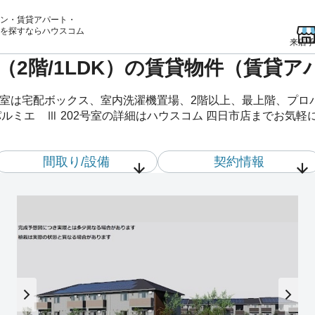
ン・賃貸アパート・
を
探すならハウスコム
来店予
室（2階/1LDK）の賃貸物件（賃貸ア
2号室は宅配ボックス、室内洗濯機置場、2階以上、最上階、プ
ルミエ Ⅲ 202号室の詳細はハウスコム 四日市店までお気
間取り/設備
契約情報