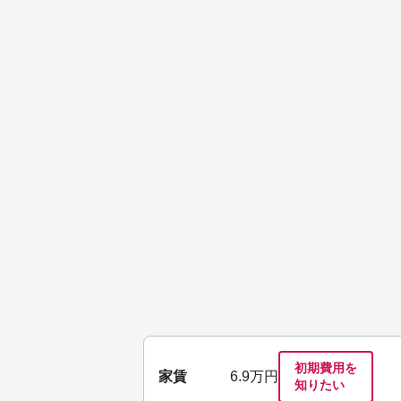
初期費用を
家賃
6.9
万円
知りたい