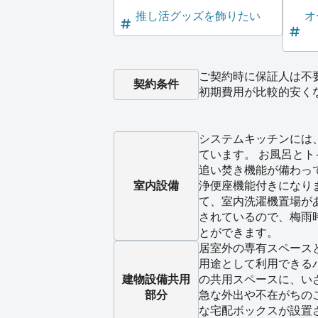
推し活グッズを飾りたい
オ
ご契約時に保証人は不
契約条件
初期費用が比較的安く
システムキッチンには
ています。 お風呂と
追い焚き機能が備わっ
室内設備
浄便座機能付きになり
て、室内洗濯機置場が
されているので、梅雨
とができます。
居室外の専有スペース
用途として利用できる
建物設備
共用
の共用スペースに、い
部分
急な外出や不在がちの
な宅配ボックスが設置