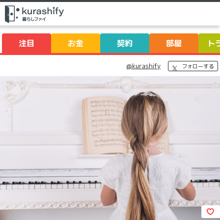
注目
お金
契約
部屋
ト
@kurashify
フォローする