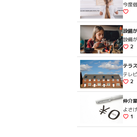
今度
設備
設備
2
テラ
テレ
2
仲介
よさ
1