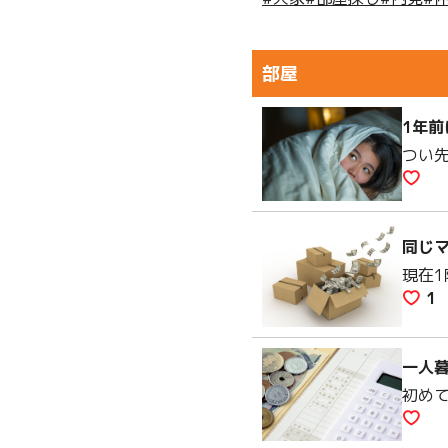
部屋
1年
つい
同じ
現在
1
一人
初め