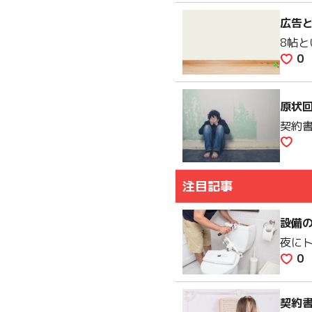
広告
8帖
0
原状
契約
注目記事
設備
夜に
0
契約