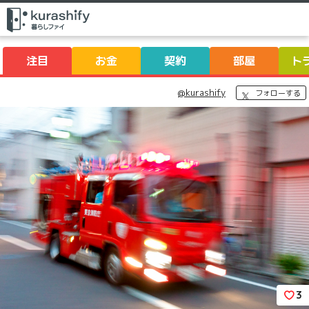
注目
お金
契約
部屋
ト
@kurashify
フォローする
3