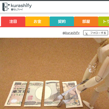
注目
お金
契約
部屋
ト
@kurashify
フォローする