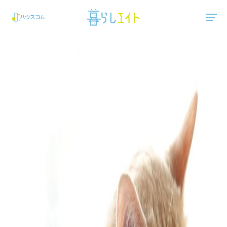
"ハウスコム"は、全国の最新の賃貸マンション・賃貸アパートの賃貸住宅情報をご紹介しています。