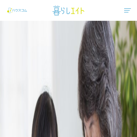
"ハウスコム"は、全国の最新の賃貸マンション・賃貸アパートの賃貸住宅情報をご紹介しています。