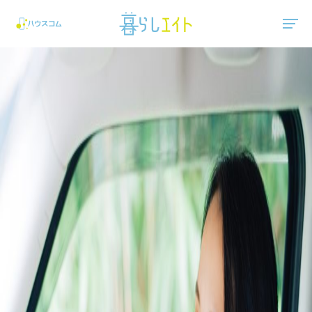
"ハウスコム"は、全国の最新の賃貸マンション・賃貸アパートの賃貸住宅情報をご紹介しています。