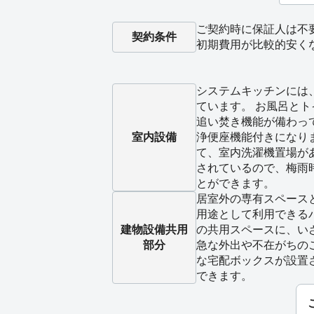
ご契約時に保証人は不
契約条件
初期費用が比較的安く
システムキッチンには
ています。 お風呂と
追い焚き機能が備わっ
室内設備
浄便座機能付きになり
て、室内洗濯機置場が
されているので、梅雨
とができます。
居室外の専有スペース
用途として利用できる
建物設備
共用
の共用スペースに、い
部分
急な外出や不在がちの
な宅配ボックスが設置
できます。