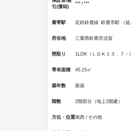
保証金/
敷
*** / ***
引(償却)
最寄駅
近鉄鈴鹿線
鈴鹿市駅
（徒
所在地
三重県鈴鹿市須賀
間取り
1LDK（ＬＤＫ１３．７
専有面積
45.15㎡
築年数
新築
階数
2階部分（地上2階建）
方位・位置
南西 / その他