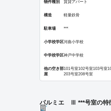
物件種別
賃貸アパート
構造
軽量鉄骨
駐車場
***
小学校学区
河曲小学校
中学校学区
神戸中学校
他の空き部
101号室
102号室
103号室
1
屋
203号室
208号室
パルミエ Ⅲ ***号室の特