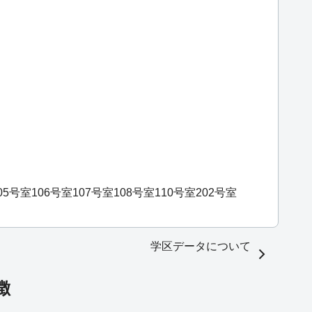
05号室
106号室
107号室
108号室
110号室
202号室
学区データについて
徴