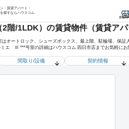
ン・賃貸アパート・
を
探すならハウスコム
来店予
室（2階/1LDK）の賃貸物件（賃貸ア
*号室はオートロック、シューズボックス、最上階、駐輪場、保
ミエ Ⅲ ***号室の詳細はハウスコム 四日市店までお気軽に
間取り/設備
契約情報