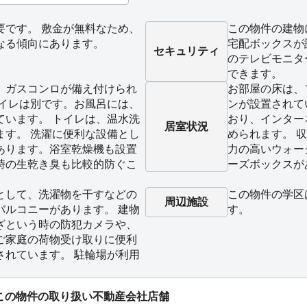
要です。 敷金が無料なため、
この物件の建物
なる傾向にあります。
宅配ボックスが
セキュリティ
のテレビモニタ
できます。
、ガスコンロが備え付けられ
お部屋の床は、
トイレは別です。お風呂には、
ンが設置されて
ています。 トイレは、温水洗
おり、インター
居室状況
ます。 洗濯に便利な設備とし
められます。 
あります。浴室乾燥機も設置
力の高いウォー
時の生乾き臭も比較的防ぐこ
ーズボックスが
として、洗濯物を干すなどの
この物件の学区
周辺施設
バルコニーがあります。 建物
す。
ざという時の防犯カメラや、
ご家庭の荷物受け取りに便利
されています。 駐輪場が利用
この物件の取り扱い不動産会社店舗