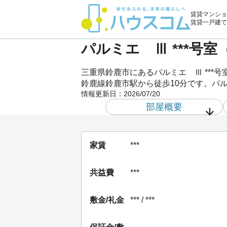
賃貸マンショ
賃貸一戸建て
パルミエ Ⅲ ***号
三重県鈴鹿市にあるパルミエ Ⅲ **
鈴鹿線鈴鹿市駅から徒歩10分です。パル
情報更新日：
2026/07/20
部屋概要
家賃
***
共益費
***
敷金/礼金
*** / ***