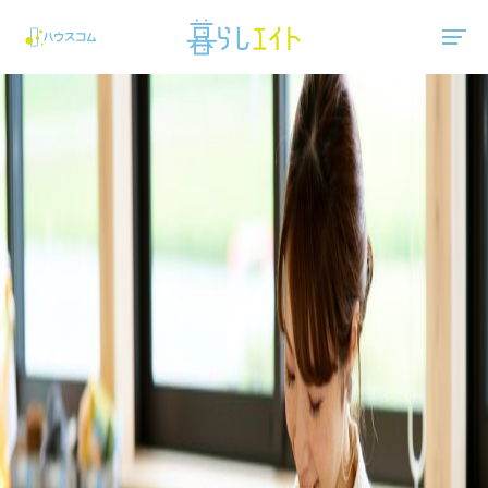
"ハウスコム"は、全国の最新の賃貸マンション・賃貸アパートの賃貸住宅情報をご紹介しています。