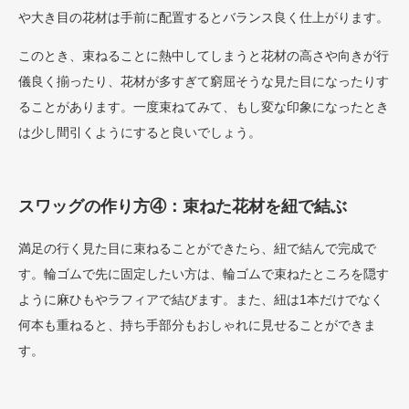
や大き目の花材は手前に配置するとバランス良く仕上がります。
このとき、束ねることに熱中してしまうと花材の高さや向きが行
儀良く揃ったり、花材が多すぎて窮屈そうな見た目になったりす
ることがあります。一度束ねてみて、もし変な印象になったとき
は少し間引くようにすると良いでしょう。
スワッグの作り方④：束ねた花材を紐で結ぶ
満足の行く見た目に束ねることができたら、紐で結んで完成で
す。輪ゴムで先に固定したい方は、輪ゴムで束ねたところを隠す
ように麻ひもやラフィアで結びます。また、紐は1本だけでなく
何本も重ねると、持ち手部分もおしゃれに見せることができま
す。