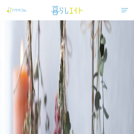
"ハウスコム"は、全国の最新の賃貸マンション・賃貸アパートの賃貸住宅情報をご紹介しています。