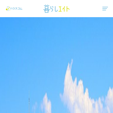
"ハウスコム"は、全国の最新の賃貸マンション・賃貸アパートの賃貸住宅情報をご紹介しています。