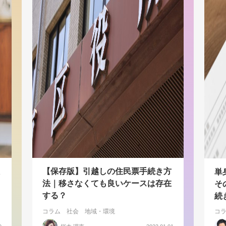
【保存版】引越しの住民票手続き方
単
法｜移さなくても良いケースは存在
そ
する？
続
コラム
社会
地域・環境
コ