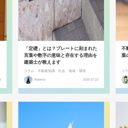
「定礎」とは？プレートに刻まれた
不
言葉や数字の意味と存在する理由を
葉
建築士が教えます
コラム
不動産知識
社会
地域・環境
コ
3
Roberto
2025.07.22