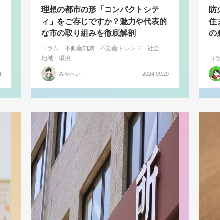
理想の都市の形「コンパクトシテ
防
ィ」をご存じですか？魅力や代表的
住
な市の取り組みを徹底解剖
の
コラム
不動産知識
不動産トレンド
社会
地域・環境
コ
4
みやへい
2024.09.29