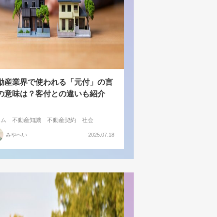
動産業界で使われる「元付」の言
の意味は？客付との違いも紹介
ラム
不動産知識
不動産契約
社会
みやへい
2025.07.18