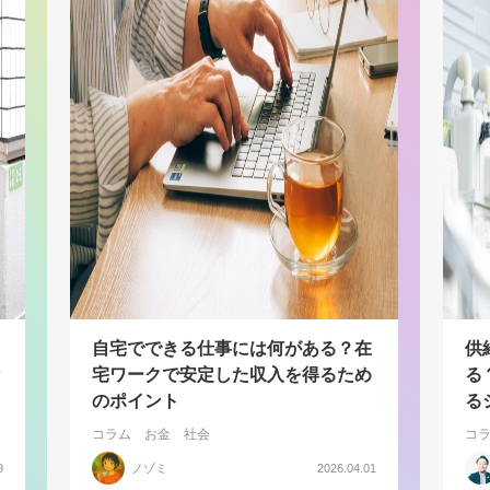
自宅でできる仕事には何がある？在
供
宅ワークで安定した収入を得るため
る
のポイント
る
コラム
お金
社会
コ
9
ノゾミ
2026.04.01