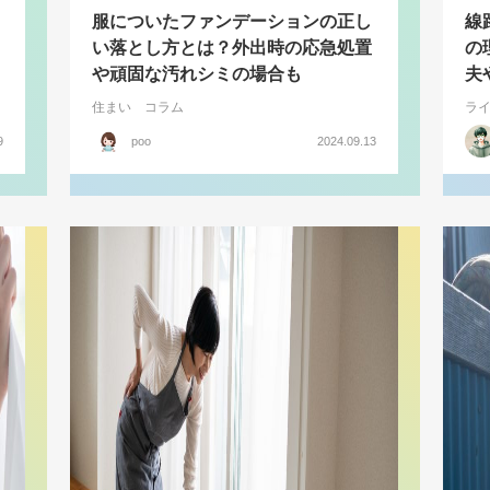
服についたファンデーションの正し
線
い落とし方とは？外出時の応急処置
の
や頑固な汚れシミの場合も
夫
住まい
コラム
ラ
9
poo
2024.09.13