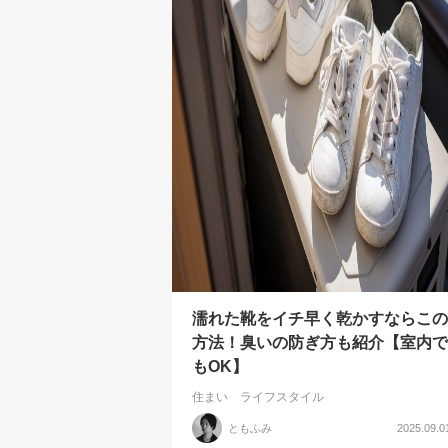
濡れた靴をイチ早く乾かすならこの
方法！臭いの防ぎ方も紹介【室内で
もOK】
住まい
ライフスタイル
ともふみ
2025.09.0