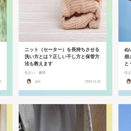
ニット（セーター）を長持ちさせる
ぬ
洗い方とは？正しい干し方と保管方
崩
法も教えます
と
住まい
趣味
住
8
poo
2024.11.16