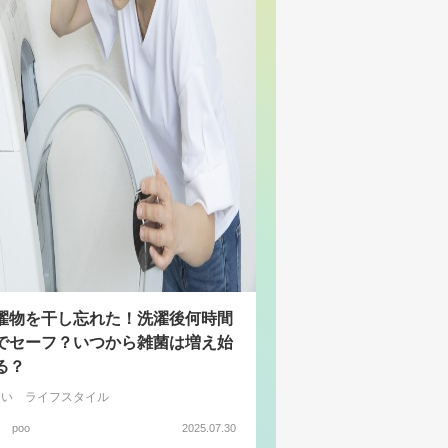
濯物を干し忘れた！洗濯後何時間
でセーフ？いつから雑菌は増え始
る？
まい
ライフスタイル
poo
2025.07.30