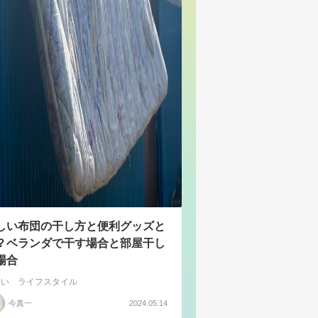
しい布団の干し方と便利グッズと
？ベランダで干す場合と部屋干し
場合
まい
ライフスタイル
今真一
2024.05.14