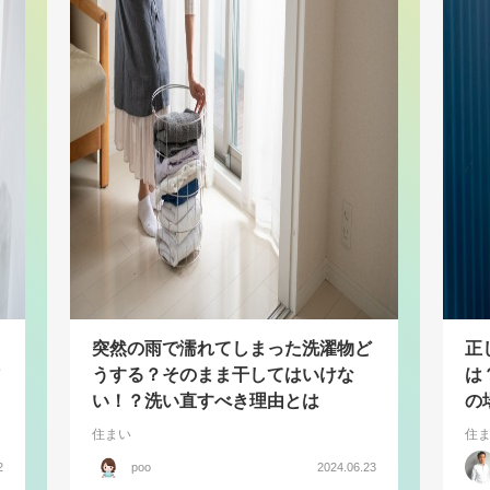
突然の雨で濡れてしまった洗濯物ど
正
うする？そのまま干してはいけな
は
い！？洗い直すべき理由とは
の
住まい
住
2
poo
2024.06.23