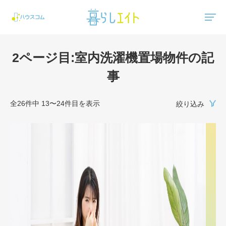
"ハウスコム"は、全国の最新の賃貸マンション・賃貸アパートの賃貸住宅情報をご紹介しています。
2ページ目:室内洗濯機置場物件の記
事
全26件中 13〜24件目を表示
絞り込み