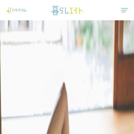
"ハウスコム"は、全国の最新の賃貸マンション・賃貸アパートの賃貸住宅情報をご紹介しています。