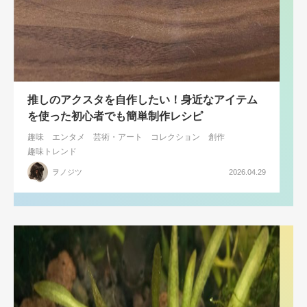
推しのアクスタを自作したい！身近なアイテム
を使った初心者でも簡単制作レシピ
趣味
エンタメ
芸術・アート
コレクション
創作
趣味トレンド
ヲノジツ
2026.04.29