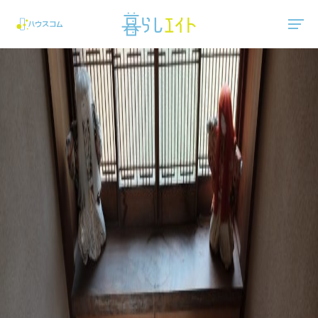
"ハウスコム"は、全国の最新の賃貸マンション・賃貸アパートの賃貸住宅情報をご紹介しています。